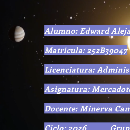
Alumno: Edward Aleja
Matricula: 252B39047
Licenciatura: Adminis
Asignatura: Mercadot
Docente: Minerva Cam
Ciclo: 2026 Grup